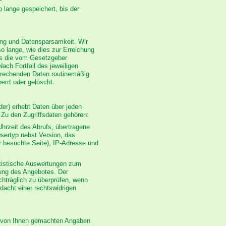
 lange gespeichert, bis der
ung und Datensparsamkeit. Wir
o lange, wie dies zur Erreichung
 es die vom Gesetzgeber
ach Fortfall des jeweiligen
prechenden Daten routinemäßig
errt oder gelöscht.
er) erhebt Daten über jeden
. Zu den Zugriffsdaten gehören:
rzeit des Abrufs, übertragene
sertyp nebst Version, das
r besuchte Seite), IP-Adresse und
tatistische Auswertungen zum
rung des Angebotes. Der
chträglich zu überprüfen, wenn
dacht einer rechtswidrigen
ie von Ihnen gemachten Angaben