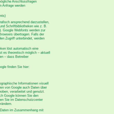
mögliche Anschlussfragen
en Anfrage werden
nts)
rafisch ansprechend darzustellen,
nd Schriftbibliotheken wie z. B.
). Google Webfonts werden zur
rowsers übertragen. Falls der
en Zugriff unterbindet, werden
heken löst automatisch eine
t es theoretisch möglich – aktuell
en – dass Betreiber
ogle finden Sie hier:
raphische Informationen visuell
den von Google auch Daten über
oben, verarbeitet und genutzt.
rch Google können Sie den
en Sie im Datenschutzcenter
rändern.
en Daten im Zusammenhang mit