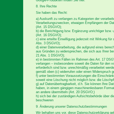
Google-Produkten finden Sie hier.
8. Ihre Rechte
Sie haben das Recht:
a) Auskunft zu verlangen zu Kategorien der verarbeit
Verarbeitungszwecken, etwaigen Empfängern der Dat
(Art. 15 DSGVO);
b) die Berichtigung bzw. Ergänzung unrichtiger bzw. 
(Art. 16 DSGVO);
c) eine erteilte Einwilligung jederzeit mit Wirkung für
Abs. 3 DSGVO);
d) einer Datenverarbeitung, die aufgrund eines berech
aus Gründen zu widersprechen, die sich aus Ihrer be
21 Abs. 1 DSGVO);
e) in bestimmten Fällen im Rahmen des Art. 17 DS
verlangen – insbesondere soweit die Daten für den 
erforderlich sind bzw. unrechtmäßig verarbeitet werde
gemäß oben (c) widerrufen oder einen Widerspruch g
f) unter bestimmten Voraussetzungen die Einschränk
soweit eine Löschung nicht möglich bzw. die Löschpfli
g) auf Datenübertragbarkeit, d.h. Sie können Ihre Date
haben, in einem gängigen maschinenlesbaren Format
an andere übermitteln (Art. 20 DSGVO;)
h) sich bei der zuständigen Aufsichtsbehörde über di
beschweren
9. Änderung unserer Datenschutzbestimmungen
Wir behalten uns vor, diese Datenschutzerklärung ge