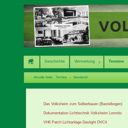
Geschichte
Vermietung
Termine
Aktuelle Seite:
Termine
Standard2
Das Volksheim zum Selberbauen (Bastelbogen)
Dokumentation Lichttechnik Volksheim Lomnitz
VH6 Patch Lichtanlage Daslight DVC4