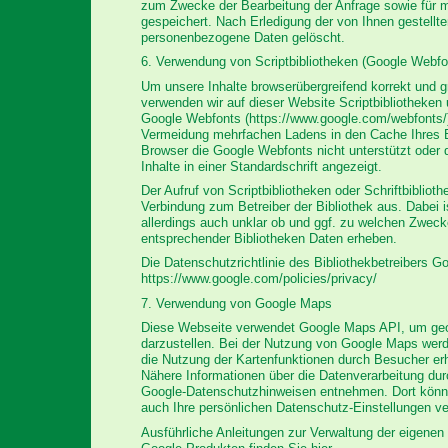
zum Zwecke der Bearbeitung der Anfrage sowie für 
gespeichert. Nach Erledigung der von Ihnen gestellt
personenbezogene Daten gelöscht.
6. Verwendung von Scriptbibliotheken (Google Webfo
Um unsere Inhalte browserübergreifend korrekt und g
verwenden wir auf dieser Website Scriptbibliotheken u
Google Webfonts (https://www.google.com/webfonts/
Vermeidung mehrfachen Ladens in den Cache Ihres B
Browser die Google Webfonts nicht unterstützt oder d
Inhalte in einer Standardschrift angezeigt.
Der Aufruf von Scriptbibliotheken oder Schriftbibliot
Verbindung zum Betreiber der Bibliothek aus. Dabei is
allerdings auch unklar ob und ggf. zu welchen Zweck
entsprechender Bibliotheken Daten erheben.
Die Datenschutzrichtlinie des Bibliothekbetreibers Go
https://www.google.com/policies/privacy/
7. Verwendung von Google Maps
Diese Webseite verwendet Google Maps API, um geog
darzustellen. Bei der Nutzung von Google Maps wer
die Nutzung der Kartenfunktionen durch Besucher erh
Nähere Informationen über die Datenverarbeitung du
Google-Datenschutzhinweisen entnehmen. Dort könn
auch Ihre persönlichen Datenschutz-Einstellungen ve
Ausführliche Anleitungen zur Verwaltung der eigen