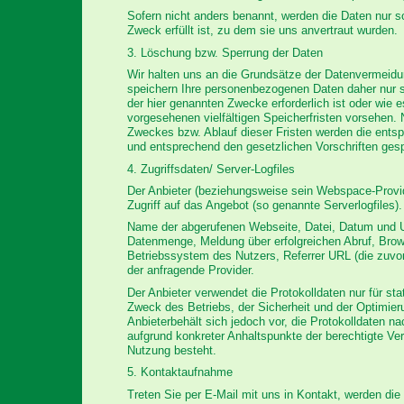
Sofern nicht anders benannt, werden die Daten nur so
Zweck erfüllt ist, zu dem sie uns anvertraut wurden.
3. Löschung bzw. Sperrung der Daten
Wir halten uns an die Grundsätze der Datenvermeid
speichern Ihre personenbezogenen Daten daher nur s
der hier genannten Zwecke erforderlich ist oder wie
vorgesehenen vielfältigen Speicherfristen vorsehen. N
Zweckes bzw. Ablauf dieser Fristen werden die ents
und entsprechend den gesetzlichen Vorschriften gesp
4. Zugriffsdaten/ Server-Logfiles
Der Anbieter (beziehungsweise sein Webspace-Provid
Zugriff auf das Angebot (so genannte Serverlogfiles)
Name der abgerufenen Webseite, Datei, Datum und Uh
Datenmenge, Meldung über erfolgreichen Abruf, Brow
Betriebssystem des Nutzers, Referrer URL (die zuvo
der anfragende Provider.
Der Anbieter verwendet die Protokolldaten nur für s
Zweck des Betriebs, der Sicherheit und der Optimie
Anbieterbehält sich jedoch vor, die Protokolldaten na
aufgrund konkreter Anhaltspunkte der berechtigte Ver
Nutzung besteht.
5. Kontaktaufnahme
Treten Sie per E-Mail mit uns in Kontakt, werden d