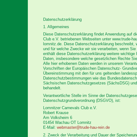
Datenschutzerklärung
1. Allgemeines
Diese Datenschutzerklärung findet Anwendung auf d
Club e.V. betriebenen Webseiten unter www.trude-ha
lomnitz.de. Diese Datenschutzerklärung beschreibt, 
und für welche Zwecke wir sie verarbeiten, wenn Si
enthält diese Datenschutzerklärung weitere wichtige
Daten, insbesondere welche gesetzlichen Rechte Sie 
Alle hier erhobenen Daten werden in unserem Veran
Vorschriften der Europäischen Datenschutz- Grundv
Übereinstimmung mit den für uns geltenden landessp
Datenschutzbestimmungen wie das Bundesdatensch
Sächsischen Datenschutzgesetzes (SächsDSG) und
behandelt.
Verantwortliche Stelle im Sinne der Datenschutzges
Datenschutzgrundverordnung (DSGVO), ist:
Lomnitzer Carnevals Club e.V.
Robert Krause
Am Volksheim 6
01454 Wachau OT Lomnitz
E-Mail:
webmaster@trude-hau-rein.de
2. Zweck der Verarbeitung und Dauer der Speicheru