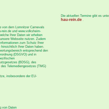
Die aktuellen Termine gibt es unt
hau-rein.de
.
ie von dem Lomnitzer Carnevals
u-rein.de und www.volksheim-
welche Ihrer Daten wir erheben
e unsere Webseite nutzen. Zudem
 Informationen zum Schutz Ihrer
hinsichtlich Ihrer Daten haben.
twortungsbereich entsprechend den
erordnung (DSGVO) und in
ezifischen
utzgesetzes (BDSG), des
 des Telemediengesetzes (TMG)
etze, insbesondere der EU-
ng von Daten